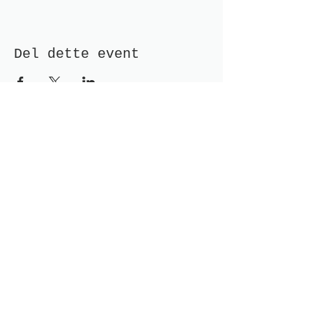
Del dette event
Modtag nyhedsbrev!
Indsend