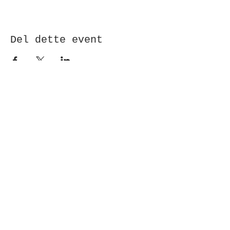
Del dette event
Modtag nyhedsbrev!
Indsend