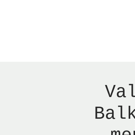
Menu
Reserver bord
Va
Bal