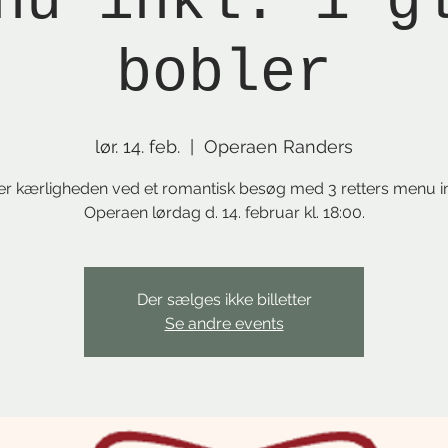
nu inkl. 1 g
bobler
lør. 14. feb.
  |  
Operaen Randers
rer kærligheden ved et romantisk besøg med 3 retters menu in
Operaen lørdag d. 14. februar kl. 18:00.
Der sælges ikke billetter
Se andre events