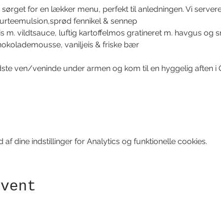
sørget for en lækker menu, perfekt til anledningen. Vi servere
 urteemulsion,sprød fennikel & sennep 
is m. vildtsauce, luftig kartoffelmos gratineret m. havgus og
hokolademousse, vaniljeis & friske bær
edste ven/veninde under armen og kom til en hyggelig aften i 
f dine indstillinger for Analytics og funktionelle cookies.
event