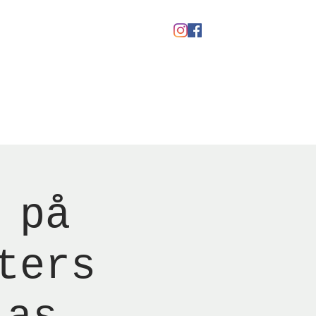
kaber
Ølfestival '26
 på
ters