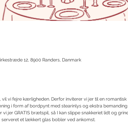
d
irkestræde 12, 8900 Randers, Danmark
vil vi fejre kærligheden. Derfor inviterer vi jer til en romantisk
ing i form af bordpynt med stearinlys og ekstra bemanding ti
 vi jer GRATIS brætspil, så I kan slippe snakkeriet lidt og grin
 serveret et lækkert glas bobler ved ankomst.