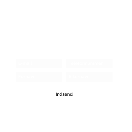
Modtag nyhedsbrev!
Indsend