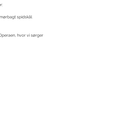
r:
 smørbagt spidskål
Operaen, hvor vi sørger 