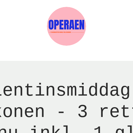
Events
Medlemskab
Gavekort
Sels
lentinsmiddag
konen - 3 ret