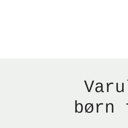
Menu
Reserver bord
Varu
børn 