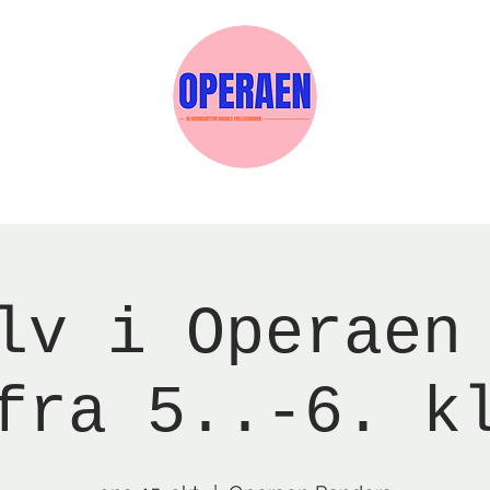
Events
Medlemskab
Gavekort
Sels
lv i Operaen
fra 5..-6. k