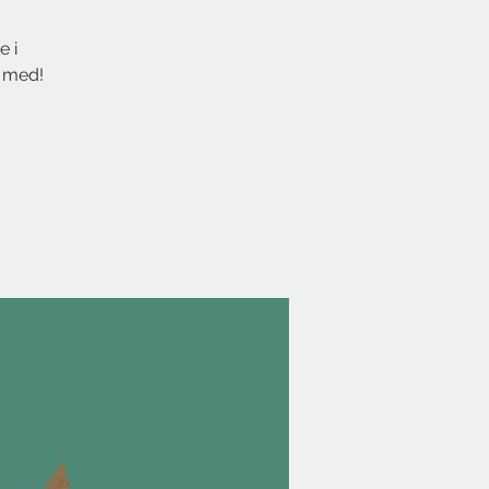
 i
e med!