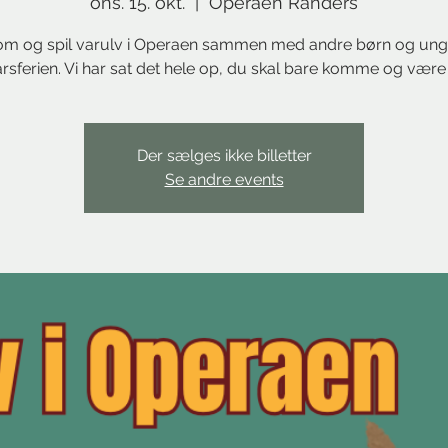
ons. 15. okt.
  |  
Operaen Randers
m og spil varulv i Operaen sammen med andre børn og unge
årsferien. Vi har sat det hele op, du skal bare komme og vær
Der sælges ikke billetter
Se andre events