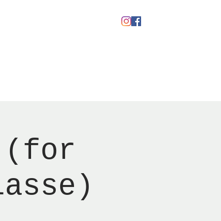
kaber
Ølfestival '26
 (for
lasse)