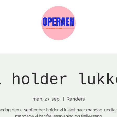
Events
Medlemskab
Gavekort
Sels
i holder lukk
man. 23. sep.
  |  
Randers
andag den 2. september holder vi lukket hver mandag. undta
mandage vi har fællesspisning og fællessang