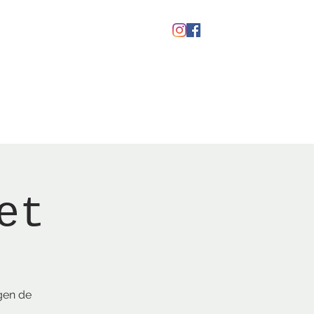
kaber
Ølfestival '26
et
gen de