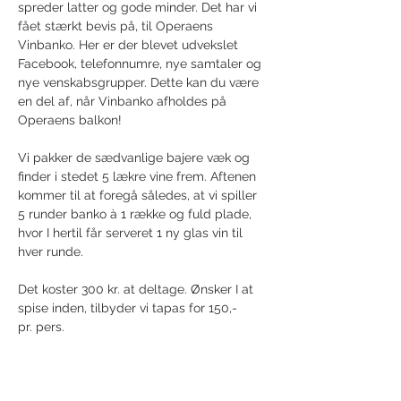
spreder latter og gode minder. Det har vi 
fået stærkt bevis på, til Operaens 
Vinbanko. Her er der blevet udvekslet 
Facebook, telefonnumre, nye samtaler og 
nye venskabsgrupper. Dette kan du være 
en del af, når Vinbanko afholdes på 
Operaens balkon! 
Vi pakker de sædvanlige bajere væk og 
finder i stedet 5 lækre vine frem. Aftenen 
kommer til at foregå således, at vi spiller 
5 runder banko à 1 række og fuld plade, 
hvor I hertil får serveret 1 ny glas vin til 
hver runde.
Det koster 300 kr. at deltage. Ønsker I at 
spise inden, tilbyder vi tapas for 150,- 
pr. pers. 