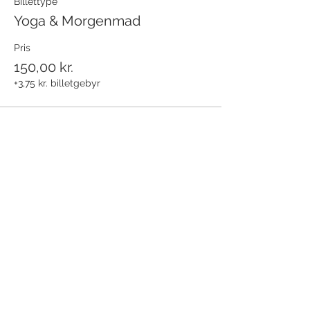
Billettype
Yoga & Morgenmad
Pris
150,00 kr.
+3,75 kr. billetgebyr
Del dette event
Modtag nyhedsbrev!