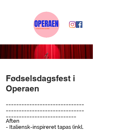
Fødselsdagsfest i
Operaen
______________________________
______________________________
___________________________
Aften
- Italiensk-inspireret tapas (inkl.