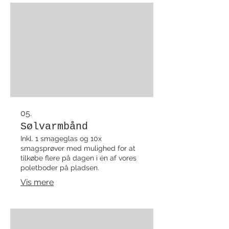
meget gerne må medbringe jeres
egne aktiviteter.
05.
Sølvarmbånd
Inkl. 1 smageglas og 10x
smagsprøver med mulighed for at
tilkøbe flere på dagen i én af vores
poletboder på pladsen.
Vis mere