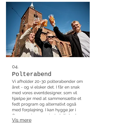
lang, fx. musikbanko, quiz,
spisegilde, kano, croquis,
cocktailkursus, bolsjeværksted,
keramik, smykkecafé og meget
mere. Vi kan tilpasse rammer og
indhold efter jeres antal.
04.
Polterabend
Vi afholder 20-30 polterabender om
året - og vi elsker det. I får en snak
med vores eventdesigner, som vil
hjælpe jer med at sammensætte et
fedt program og alternativt også
med forplejning. I kan hygge jer i
Operaen, i vores private lejlighed
Vis mere
eller i solen på Kirketorvet ved vores
madpavillon. Se Operaen som jeres
forlængede dagligstue, hvor I også