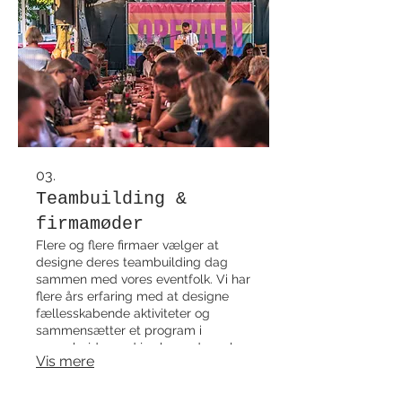
live musik, croquis, quiz, eller hvad
end I har lyst til. Rammerne for
festen kan være Operaen eller vores
private lejlighed på 1. sal.
03.
Teambuilding &
firmamøder
Flere og flere firmaer vælger at
designe deres teambuilding dag
sammen med vores eventfolk. Vi har
flere års erfaring med at designe
fællesskabende aktiviteter og
sammensætter et program i
samarbejde med jer, herunder valg
Vis mere
af forplejning, rammer til
mødefaciliteter og teambuilding
indhold. Listen over aktiviteter er