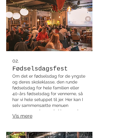
02.
Fødselsdagsfest
Om det er fødselsdag for de yngste
og deres skoleklasse, den runde
fødselsdag for hele familien eller
40-års fødselsdag for vennerne, så
har vi hele setuppet til jer. Her kan I
selv sammensætte menuen
sammen med vores kokke og selv
Vis mere
designe jeres fest med vores
aktiviteter, dekorationspakker og
meget mere, fx. musikbanko med
80'er tema, karaoke, røgmaskine, DJ,