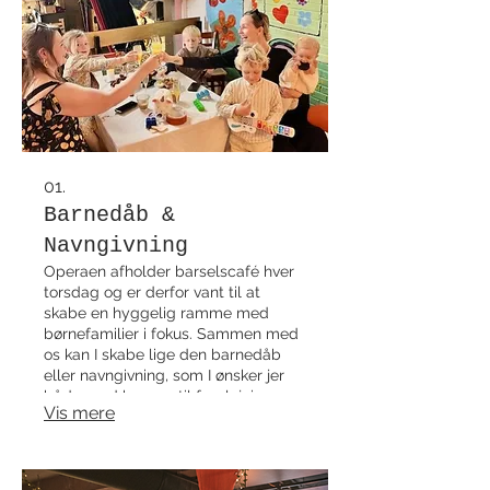
01.
Barnedåb &
Navngivning
Operaen afholder barselscafé hver
torsdag og er derfor vant til at
skabe en hyggelig ramme med
børnefamilier i fokus. Sammen med
os kan I skabe lige den barnedåb
eller navngivning, som I ønsker jer
både med hensyn til forplejning
Vis mere
såvel som rammerne i Operaen eller
i Operaens herskabslejlighed på 1.
sal.