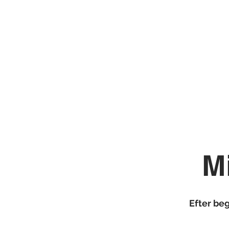
Menu
Reserver bord
M
Efter be