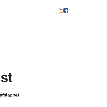
kaber
Ølfestival '26
st
 afslappet