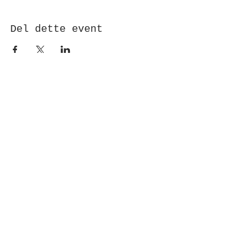
Del dette event
Modtag nyhedsbrev!
Indsend