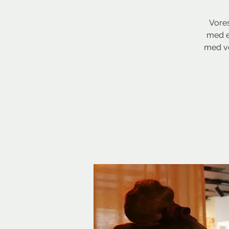
Vores
med en
med vo