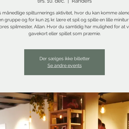
tirs. 10. dec.
  |  
Randers
 månedlige spilturnerings aktivitet, hvor du kan komme alene
 gruppe og for kun 25 kr. lære et spil og spille en lille minitu
res spilmester, Allan. Hvor du samtidig har mulighed for at v
gavekort eller spillet som præmie.
Der sælges ikke billetter
Se andre events