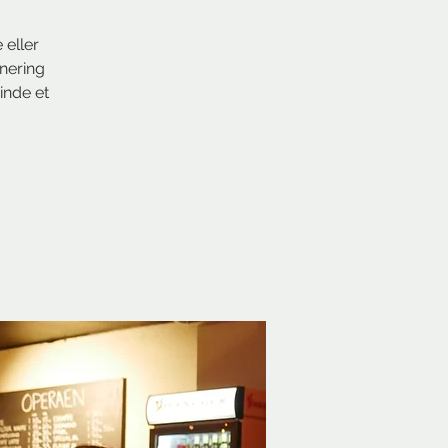
 eller
rnering
inde et