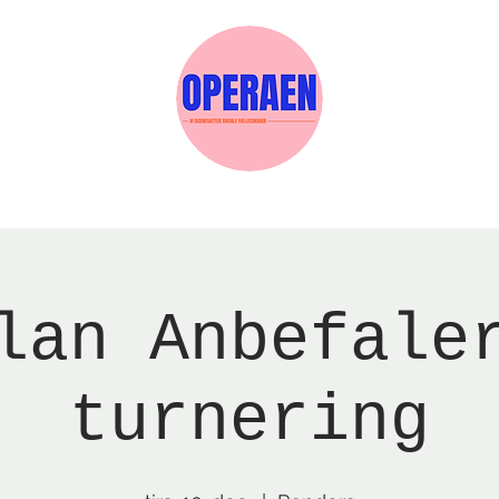
Events
Medlemskab
Gavekort
Sels
lan Anbefale
turnering