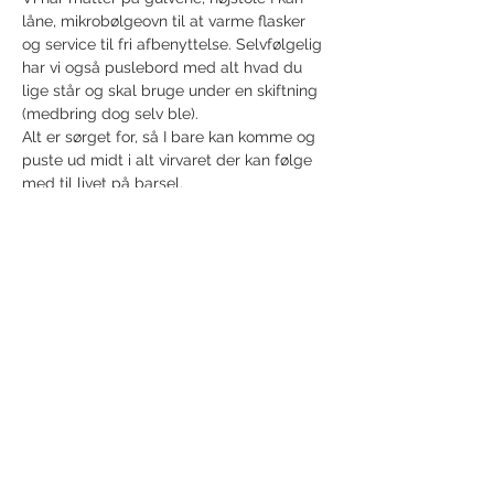
låne, mikrobølgeovn til at varme flasker 
og service til fri afbenyttelse. Selvfølgelig 
har vi også puslebord med alt hvad du 
lige står og skal bruge under en skiftning 
(medbring dog selv ble).
Alt er sørget for, så I bare kan komme og 
puste ud midt i alt virvaret der kan følge 
med til livet på barsel.
Vis mere
Del dette event
Modtag nyhedsbrev!