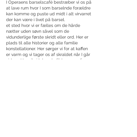
I Operaens barselscafé bestræber vi os på
at lave rum hvor I som barselnde forældre
kan komme og puste ud midt i alt virvarret
der kan være i livet på barsel.
et sted hvor vi er fælles om de hårde
nætter uden søvn såvel som de
vidunderlige første skridt eller ord. Her er
plads til alle historier og alle familie
konstellationer. Her sørger vi for at kaffen
er varm og vi tager os af skraldet når I går
videre. Her vil vi løbende få besøge af
relevante eksperter inden for livet med
småbørn så som jordemødre,
fysioterapeuter og zoneterapeuter.
Det betyder også at hvis I støder på
Del dette event
spørgsmål i jeres barsels omkring livet
med baby må I altid række ud til os i
barselscaféen og så vil vi rigtig gerne
hjælpe med at sætte jer i forbindelse med
en af vores dygtige eksperter. Derudover
må I altid komme med ønsker til hvem og
Modtag nyhedsbrev!
hvad vi skal invitere indenfor i
barselscaféen.