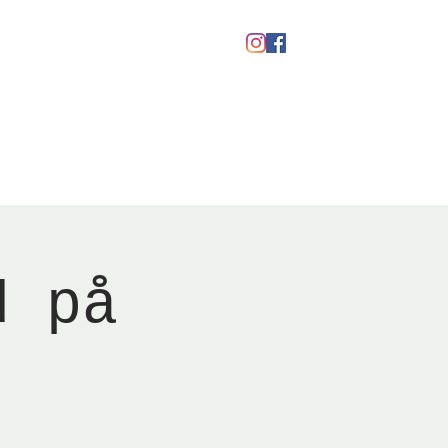
kaber
Ølfestival '26
d på