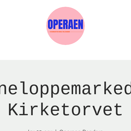
Events
Medlemskab
Gavekort
Sels
neloppemarke
Kirketorvet