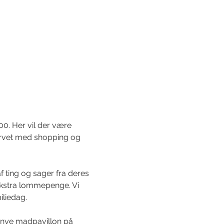
0. Her vil der være 
torvet med shopping og 
 ting og sager fra deres 
ekstra lommepenge. Vi 
iliedag. 
 nye madpavillon på 