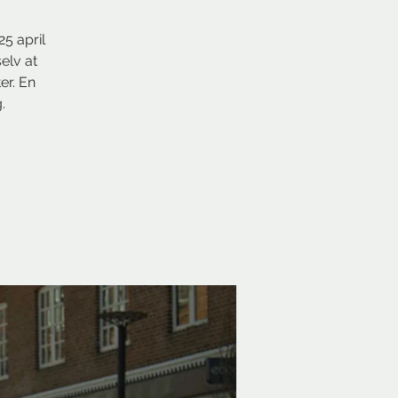
5 april
selv at
er. En
.