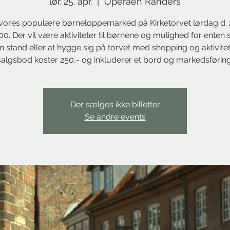
lør. 25. apr.
  |  
Operaen Randers
vores populære børneloppemarked på Kirketorvet lørdag d. 2
:00. Der vil være aktiviteter til børnene og mulighed for enten 
en stand eller at hygge sig på torvet med shopping og aktivitet
salgsbod koster 250,- og inkluderer et bord og markedsføring
Der sælges ikke billetter
Se andre events