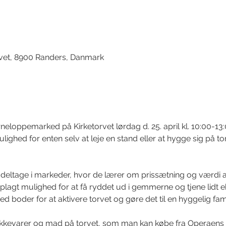
d
rvet, 8900 Randers, Danmark
loppemarked på Kirketorvet lørdag d. 25. april kl. 10:00-13:0
mulighed for enten selv at leje en stand eller at hygge sig på 
eltage i markeder, hvor de lærer om prissætning og værdi af
oplagt mulighed for at få ryddet ud i gemmerne og tjene lidt 
ed boder for at aktivere torvet og gøre det til en hyggelig fam
ikkevarer og mad på torvet, som man kan købe fra Operaens