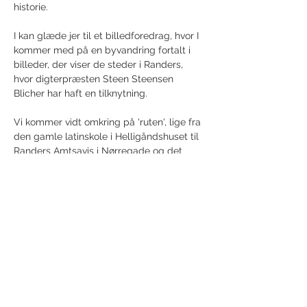
historie.
I kan glæde jer til et billedforedrag, hvor I 
kommer med på en byvandring fortalt i 
billeder, der viser de steder i Randers, 
hvor digterpræsten Steen Steensen 
Blicher har haft en tilknytning.
Vi kommer vidt omkring på 'ruten', lige fra 
den gamle latinskole i Helligåndshuset til 
Randers Amtsavis i Nørregade og det 
gamle teater…
Vis mere
Del dette event