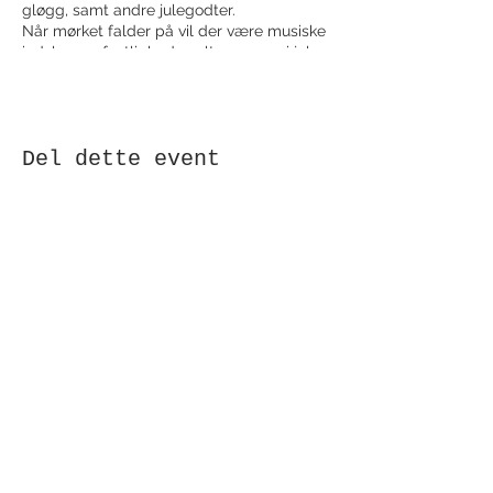
gløgg, samt andre julegodter.
Når mørket falder på vil der være musiske
indslag og festligheder, alt sammen i jul
og vinter tema.
Del dette event
Modtag nyhedsbrev!