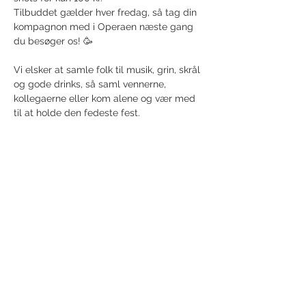
Tilbuddet gælder hver fredag, så tag din 
kompagnon med i Operaen næste gang 
du besøger os! 🥳
Vi elsker at samle folk til musik, grin, skrål 
og gode drinks, så saml vennerne, 
kollegaerne eller kom alene og vær med 
til at holde den fedeste fest. 
Vi ses til den fedeste fredag, skål 
Randers!🍻
Share this event