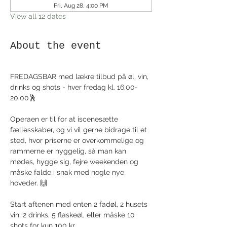
Fri, Aug 28, 4:00 PM
View all 12 dates
About the event
FREDAGSBAR med lækre tilbud på øl, vin, 
drinks og shots - hver fredag kl. 16.00-
20.00🕺
Operaen er til for at iscenesætte 
fællesskaber, og vi vil gerne bidrage til et 
sted, hvor priserne er overkommelige og 
rammerne er hyggelig, så man kan 
mødes, hygge sig, fejre weekenden og 
måske falde i snak med nogle nye 
hoveder. 🙌
Start aftenen med enten 2 fadøl, 2 husets 
vin, 2 drinks, 5 flaskeøl, eller måske 10 
shots for kun 100 kr.