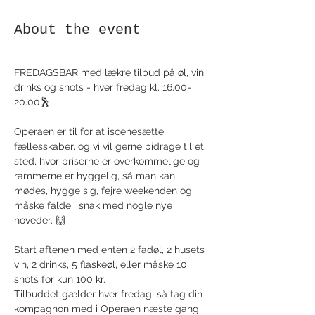
About the event
FREDAGSBAR med lækre tilbud på øl, vin, 
drinks og shots - hver fredag kl. 16.00-
20.00🕺
Operaen er til for at iscenesætte 
fællesskaber, og vi vil gerne bidrage til et 
sted, hvor priserne er overkommelige og 
rammerne er hyggelig, så man kan 
mødes, hygge sig, fejre weekenden og 
måske falde i snak med nogle nye 
hoveder. 🙌
Start aftenen med enten 2 fadøl, 2 husets 
vin, 2 drinks, 5 flaskeøl, eller måske 10 
shots for kun 100 kr.
Tilbuddet gælder hver fredag, så tag din 
kompagnon med i Operaen næste gang 