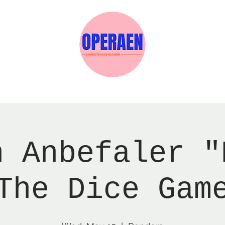
w Page
Reservations
Events
Services
n Anbefaler "
The Dice Gam