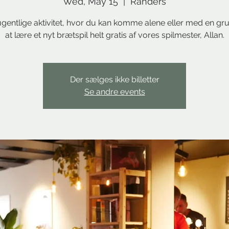
Wed, May 15
  |  
Randers
gentlige aktivitet, hvor du kan komme alene eller med en gr
at lære et nyt brætspil helt gratis af vores spilmester, Allan.
Der sælges ikke billetter
Se andre events