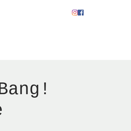
Gavekort
Bang!
e