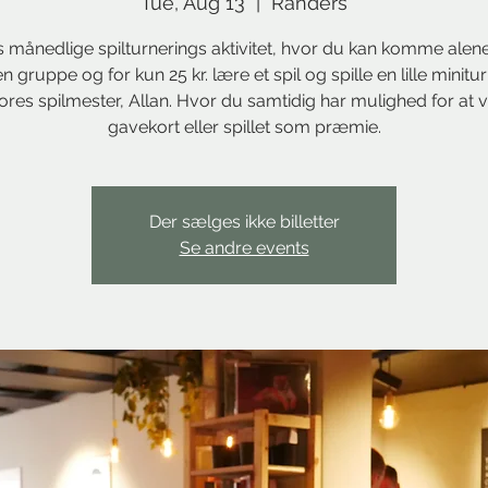
Tue, Aug 13
  |  
Randers
 månedlige spilturnerings aktivitet, hvor du kan komme alene
 gruppe og for kun 25 kr. lære et spil og spille en lille minitu
res spilmester, Allan. Hvor du samtidig har mulighed for at v
gavekort eller spillet som præmie.
Der sælges ikke billetter
Se andre events