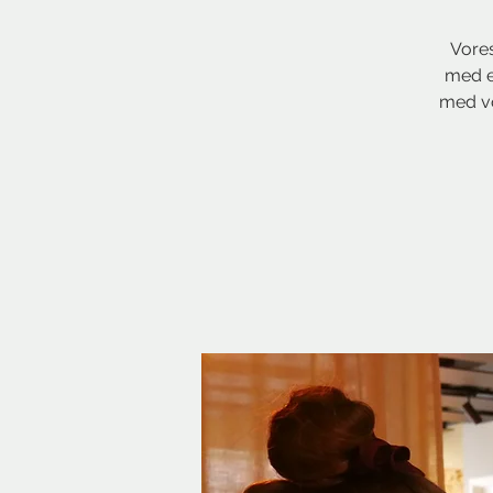
Vores
med en
med vo