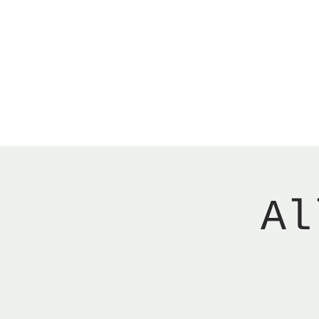
Menu
New Page
Ne
Al