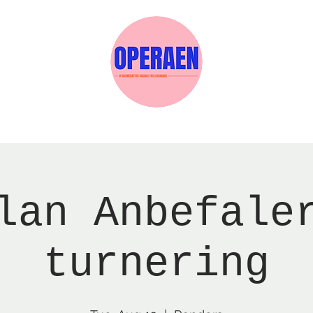
w Page
Reservations
Events
Services
lan Anbefale
turnering