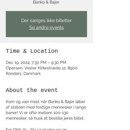
Banko & Bajer.
Der sælges ikke billetter
Se andre events
Time & Location
Dec 19, 2024, 7:30 PM – 9:30 PM
Operaen, Vester Kirkestræde 12, 8900
Randers, Danmark
About the event
Kom og vær med, når Banko & Bajer løber
af stablen med festlige mennesker i lange
baner! Vi er ofte mellem 100-130
mennesker, så husk at bestille jeres billet.
For DKK 75,- får I 2 plader og en