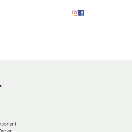
Gavekort
r
rsoner i
Der er