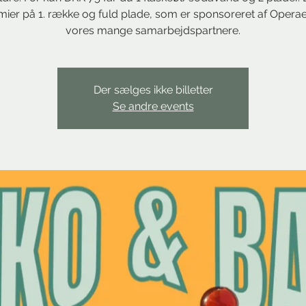
ier på 1. række og fuld plade, som er sponsoreret af Opera
vores mange samarbejdspartnere.
Der sælges ikke billetter
Se andre events