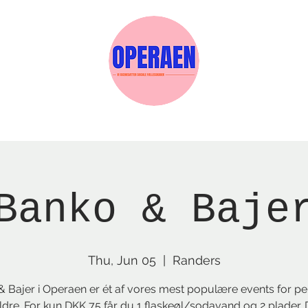
w Page
Reservations
Events
Services
Banko & Baje
Thu, Jun 05
  |  
Randers
 Bajer i Operaen er ét af vores mest populære events for pe
aldre. For kun DKK 75 får du 1 flaskeøl/sodavand og 2 plader. 