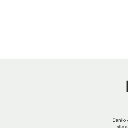
Menu
New Page
Ne
Banko &
alle 