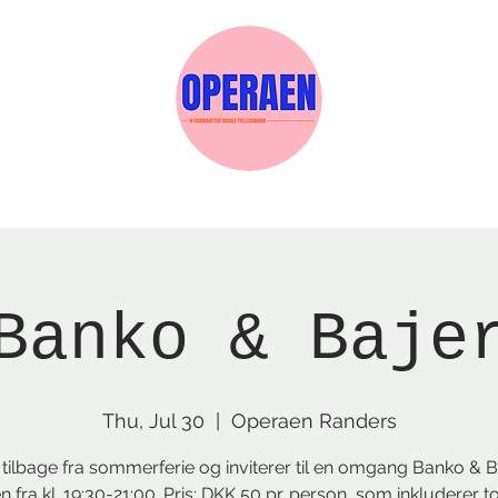
w Page
Reservations
Events
Services
Banko & Baje
Thu, Jul 30
  |  
Operaen Randers
r tilbage fra sommerferie og inviterer til en omgang Banko & Ba
 fra kl. 19:30-21:00. Pris: DKK 50 pr. person, som inkluderer t