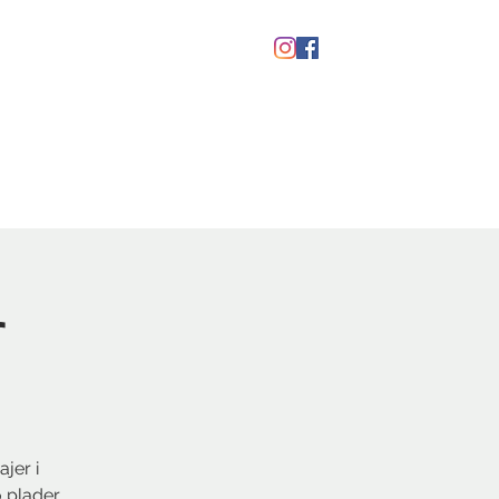
Gavekort
r
jer i
o plader