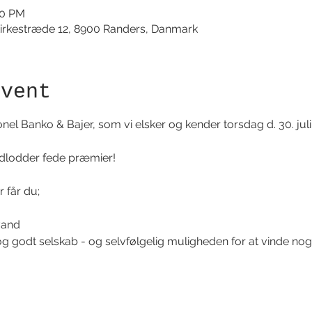
00 PM
irkestræde 12, 8900 Randers, Danmark
event
onel Banko & Bajer, som vi elsker og kender torsdag d. 30. juli 
dlodder fede præmier!
r får du;
vand
g godt selskab - og selvfølgelig muligheden for at vinde no