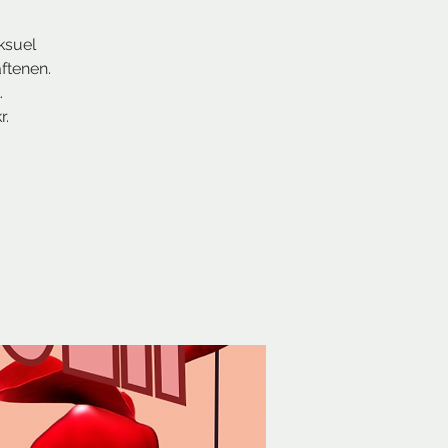
ksuel
ftenen.
.
r.