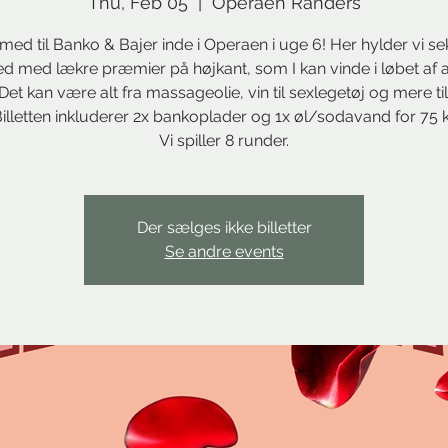
Thu, Feb 05
  |  
Operaen Randers
med til Banko & Bajer inde i Operaen i uge 6! Her hylder vi se
d med lækre præmier på højkant, som I kan vinde i løbet af a
Det kan være alt fra massageolie, vin til sexlegetøj og mere til
illetten inkluderer 2x bankoplader og 1x øl/sodavand for 75 k
Vi spiller 8 runder.
Der sælges ikke billetter
Se andre events