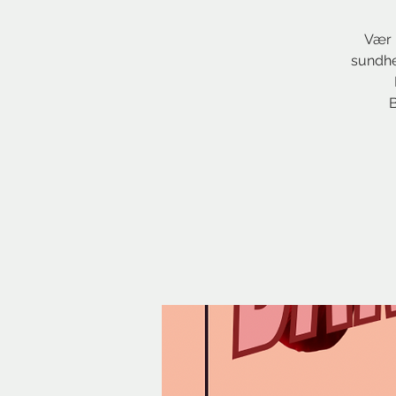
Vær 
sundhe
B