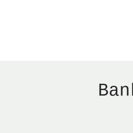
Menu
New Page
Ne
Ban