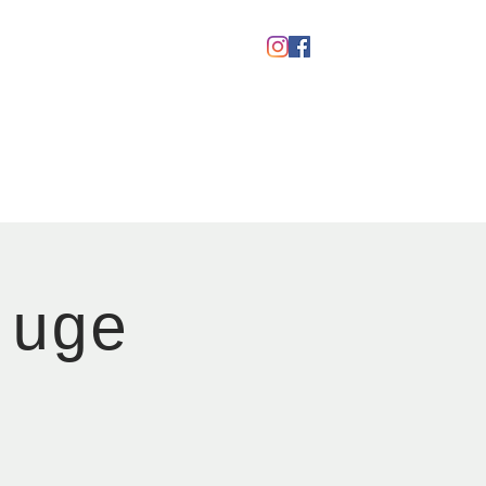
Gavekort
 uge