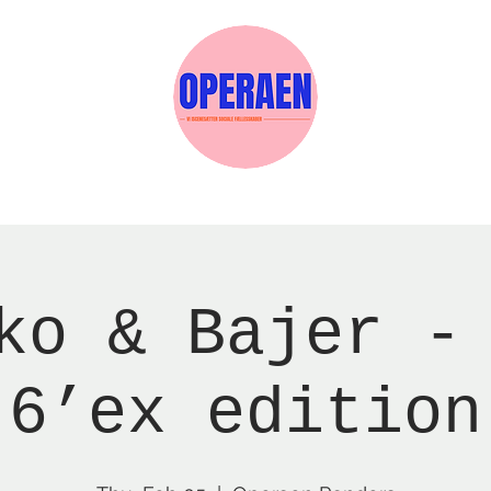
w Page
Reservations
Events
Services
ko & Bajer -
6’ex edition