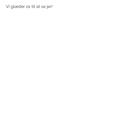
Vi glæder os til at se jer!
Share this event
Receive newsletter!