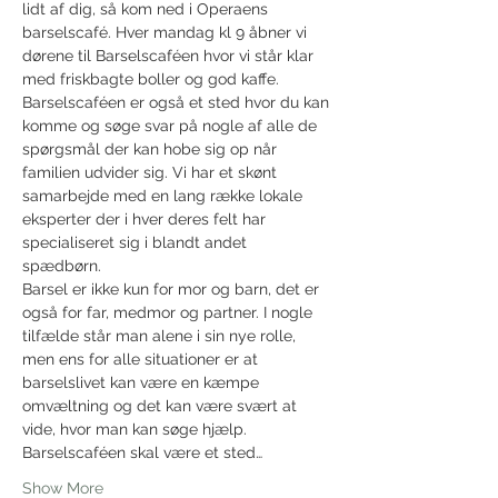
lidt af dig, så kom ned i Operaens 
barselscafé. Hver mandag kl 9 åbner vi 
dørene til Barselscaféen hvor vi står klar 
med friskbagte boller og god kaffe. 
Barselscaféen er også et sted hvor du kan 
komme og søge svar på nogle af alle de 
spørgsmål der kan hobe sig op når 
familien udvider sig. Vi har et skønt 
samarbejde med en lang række lokale 
eksperter der i hver deres felt har 
specialiseret sig i blandt andet 
spædbørn. 
Barsel er ikke kun for mor og barn, det er 
også for far, medmor og partner. I nogle 
tilfælde står man alene i sin nye rolle, 
men ens for alle situationer er at 
barselslivet kan være en kæmpe 
omvæltning og det kan være svært at 
vide, hvor man kan søge hjælp. 
Barselscaféen skal være et sted…
Show More