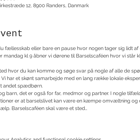
irkestræde 12, 8900 Randers, Danmark
event
 fællesskab eller bare en pause hvor nogen tager sig lidt af 
 mandag kl 9 åbner vi dørene til Barselscaféen hvor vi står kl
sted hvor du kan komme og søge svar på nogle af alle de spø
. Vi har et skønt samarbejde med en lang række lokale eksperte
ndt andet spædbørn. 
og barn, det er også for far, medmor og partner. I nogle tilfæl
tuationer er at barselslivet kan være en kæmpe omvæltning og 
ælp. Barselscaféen skal være et sted…
ur Analytics and functional cookie settings.