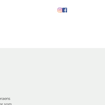
Gavekort
eraens
ner som