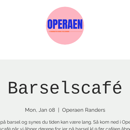
w Page
Reservations
Events
Services
Barselscafé
Mon, Jan 08
  |  
Operaen Randers
 på barsel og synes du tiden kan være lang. Så kom ned i Op
scafé når vi åbner dørene for jer på barsel kl 9 før caféen åb