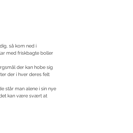
dig, så kom ned i 
ar med friskbagte boller 
rgsmål der kan hobe sig 
r der i hver deres felt 
de står man alene i sin nye 
det kan være svært at 