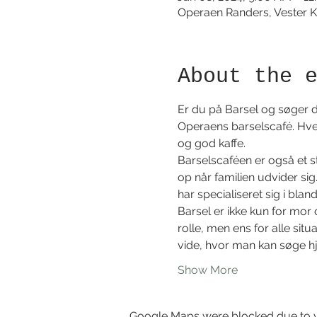
Operaen Randers, Vester K
About the 
Er du på Barsel og søger du
Operaens barselscafé. Hver
og god kaffe. 
Barselscaféen er også et 
op når familien udvider sig
har specialiseret sig i bla
Barsel er ikke kun for mor 
rolle, men ens for alle si
vide, hvor man kan søge hj
Show More
Google Maps were blocked due to yo