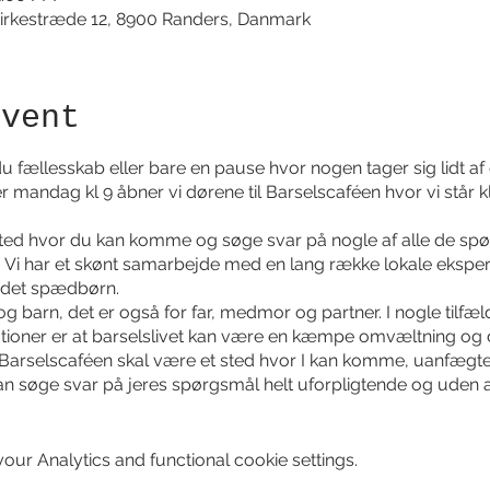
irkestræde 12, 8900 Randers, Danmark
event
 fællesskab eller bare en pause hvor nogen tager sig lidt af 
 mandag kl 9 åbner vi dørene til Barselscaféen hvor vi står k
sted hvor du kan komme og søge svar på nogle af alle de sp
. Vi har et skønt samarbejde med en lang række lokale eksperte
andet spædbørn.
og barn, det er også for far, medmor og partner. I nogle tilfæl
tuationer er at barselslivet kan være en kæmpe omvæltning og 
Barselscaféen skal være et sted hvor I kan komme, uanfægtet
n søge svar på jeres spørgsmål helt uforpligtende og uden a
 være plads til at sænke skuldrene og trække vejret dybt ned 
ur Analytics and functional cookie settings.