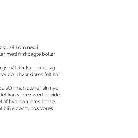
dig, så kom ned i
lar med friskbagte boller
ørgsmål der kan hobe sig
r der i hver deres felt har
de står man alene i sin nye
det kan være svært at vide,
 af hvordan jeres barsel
t blive dømt, hos vores
i maven.