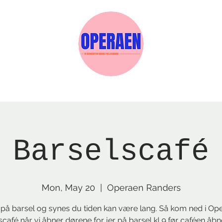
w Page
Reservations
Events
Services
Barselscafé
Mon, May 20
  |  
Operaen Randers
 på barsel og synes du tiden kan være lang. Så kom ned i Op
scafé når vi åbner dørene for jer på barsel kl 9 før caféen åb