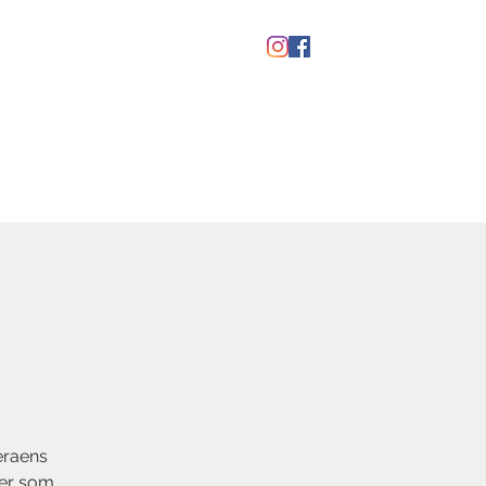
Gavekort
eraens
ner som