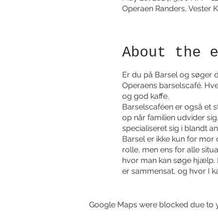
Operaen Randers, Vester K
About the 
Er du på Barsel og søger du
Operaens barselscafé. Hver
og god kaffe.
Barselscaféen er også et 
op når familien udvider sig
specialiseret sig i blandt 
Barsel er ikke kun for mor 
rolle, men ens for alle si
hvor man kan søge hjælp. 
er sammensat, og hvor I ka
eksperter. Hos os skal der
Google Maps were blocked due to yo