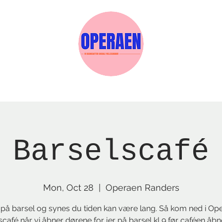
w Page
Reservations
Events
Services
Barselscafé
Mon, Oct 28
  |  
Operaen Randers
 på barsel og synes du tiden kan være lang. Så kom ned i Op
scafé når vi åbner dørene for jer på barsel kl 9 før caféen åb