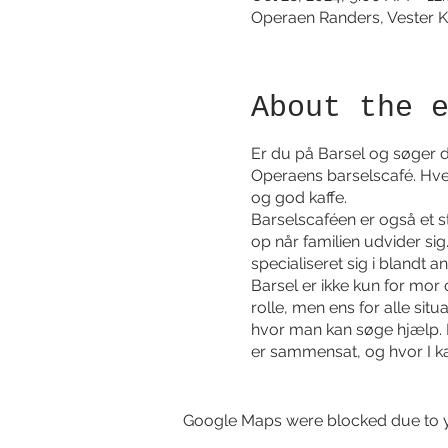
Operaen Randers, Vester K
About the 
Er du på Barsel og søger du
Operaens barselscafé. Hver
og god kaffe.
Barselscaféen er også et 
op når familien udvider sig
specialiseret sig i blandt 
Barsel er ikke kun for mor 
rolle, men ens for alle si
hvor man kan søge hjælp. 
er sammensat, og hvor I ka
eksperter. Hos os skal der
Google Maps were blocked due to yo