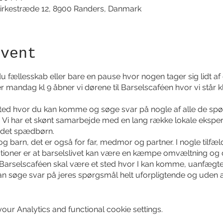
irkestræde 12, 8900 Randers, Danmark
event
 fællesskab eller bare en pause hvor nogen tager sig lidt af 
 mandag kl 9 åbner vi dørene til Barselscaféen hvor vi står k
sted hvor du kan komme og søge svar på nogle af alle de sp
. Vi har et skønt samarbejde med en lang række lokale eksperte
andet spædbørn.
og barn, det er også for far, medmor og partner. I nogle tilfæl
tuationer er at barselslivet kan være en kæmpe omvæltning og 
Barselscaféen skal være et sted hvor I kan komme, uanfægtet
n søge svar på jeres spørgsmål helt uforpligtende og uden a
 være plads til at sænke skuldrene og trække vejret dybt ned 
ur Analytics and functional cookie settings.