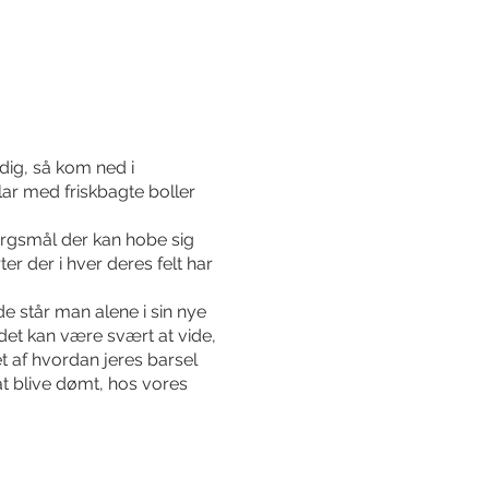
dig, så kom ned i
lar med friskbagte boller
ørgsmål der kan hobe sig
r der i hver deres felt har
de står man alene i sin nye
det kan være svært at vide,
 af hvordan jeres barsel
t blive dømt, hos vores
i maven.