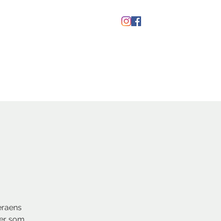
Gavekort
eraens
ner som