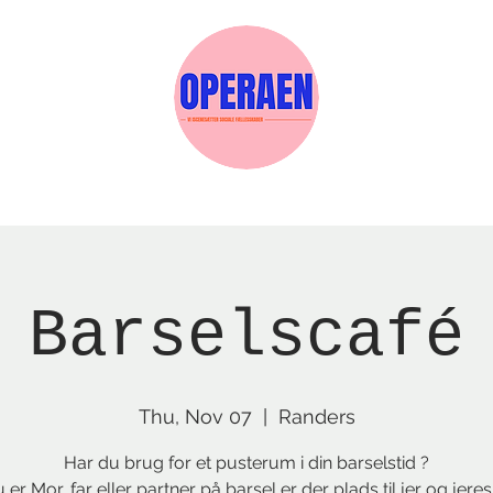
w Page
Reservations
Events
Services
Barselscafé
Thu, Nov 07
  |  
Randers
Har du brug for et pusterum i din barselstid ?
er Mor, far eller partner på barsel er der plads til jer og jeres