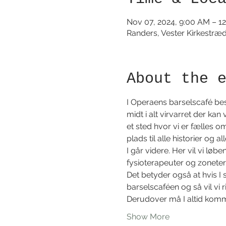
Nov 07, 2024, 9:00 AM – 1
Randers, Vester Kirkestræ
About the 
I Operaens barselscafé be
midt i alt virvarret der kan 
et sted hvor vi er fælles o
plads til alle historier og a
I går videre. Her vil vi l
fysioterapeuter og zoneter
Det betyder også at hvis I 
barselscaféen og så vil vi 
Derudover må I altid kom
Show More