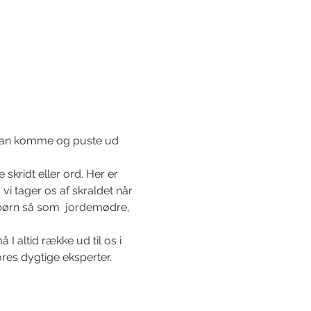
 kan komme og puste ud 
kridt eller ord. Her er 
 vi tager os af skraldet når 
åbørn så som  jordemødre, 
 altid række ud til os i 
res dygtige eksperter. 