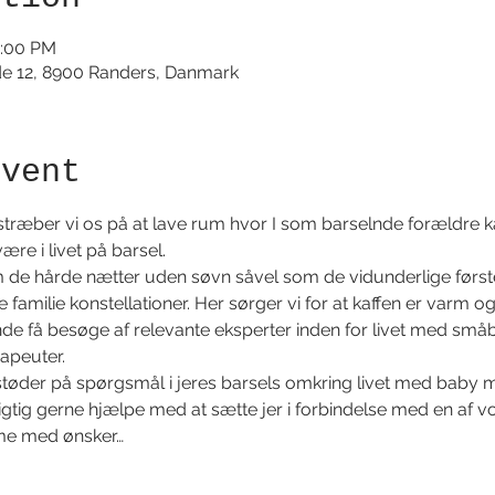
2:00 PM
de 12, 8900 Randers, Danmark
event
stræber vi os på at lave rum hvor I som barselnde forældre
være i livet på barsel. 
m de hårde nætter uden søvn såvel som de vidunderlige første s
lle familie konstellationer. Her sørger vi for at kaffen er varm og
øbende få besøge af relevante eksperter inden for livet med sm
apeuter. 
støder på spørgsmål i jeres barsels omkring livet med baby må I
rigtig gerne hjælpe med at sætte jer i forbindelse med en af vo
me med ønsker…