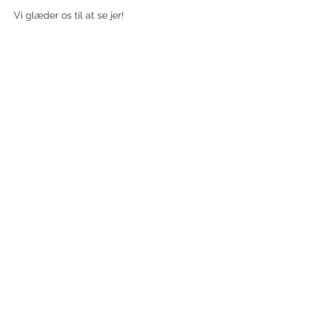
Vi glæder os til at se jer!
Share this event
Receive newsletter!