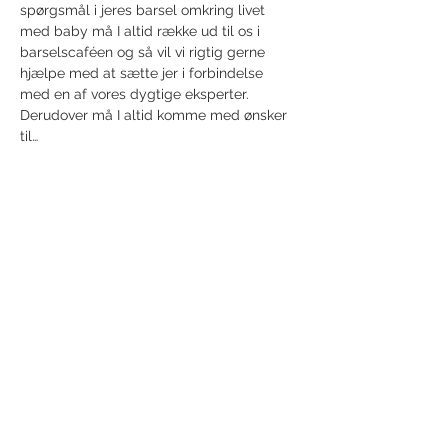
spørgsmål i jeres barsel omkring livet 
med baby må I altid række ud til os i 
barselscaféen og så vil vi rigtig gerne 
hjælpe med at sætte jer i forbindelse 
med en af vores dygtige eksperter. 
Derudover må I altid komme med ønsker 
til…
Show More
Share this event
Receive newsletter!