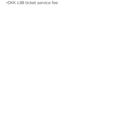
+DKK 1.88 ticket service fee
Share this event
Receive newsletter!