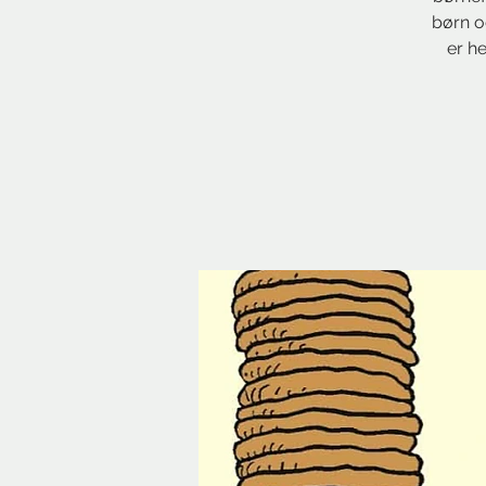
børn o
er he