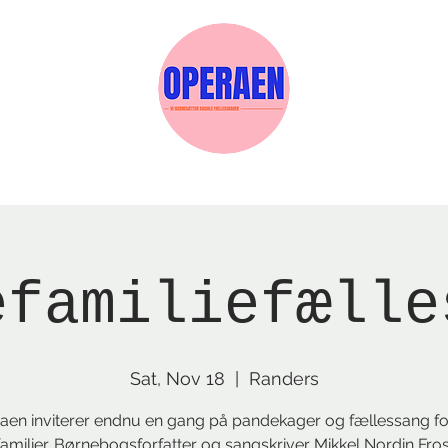
w Page
Reservations
Events
Services
efamiliefælle
Sat, Nov 18
  |  
Randers
aen inviterer endnu en gang på pandekager og fællessang for
amilier. Børnebogsforfatter og sangskriver Mikkel Nordin Fros