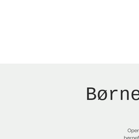
Menu
New Page
Ne
Børn
Oper
børnef