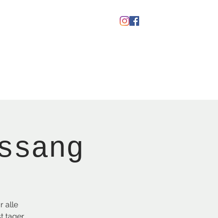
Gavekort
ssang
 alle
t tager