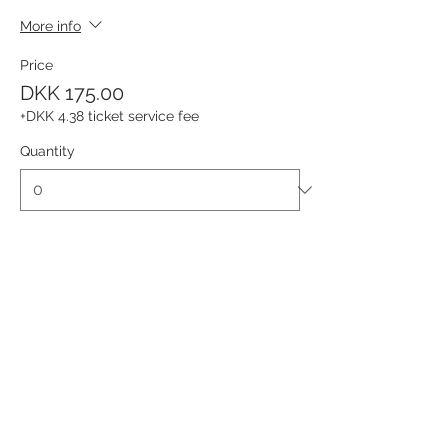
More info
Price
DKK 175.00
+DKK 4.38 ticket service fee
Quantity
Ticket type
Byvandring - Kunstvandring
More info
Price
DKK 175.00
+DKK 4.38 ticket service fee