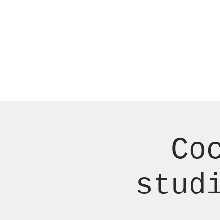
Menu
New Page
Ne
Co
stud