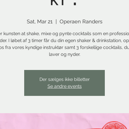
kr.
Sat, Mar 21
  |  
Operaen Randers
r kunsten at shake, mixe og pynte cocktails som en professio
er. I løbet af 3 timer får du din egen shaker & drinkstation, op
ps fra vores kyndige instruktør samt 3 forskellige cocktails, d
laver og nyder.
Der sælges ikke billetter
Se andre events