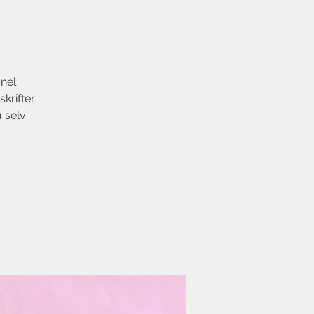
nel
skrifter
u selv