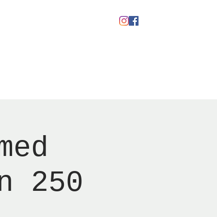
Gavekort
med
n 250