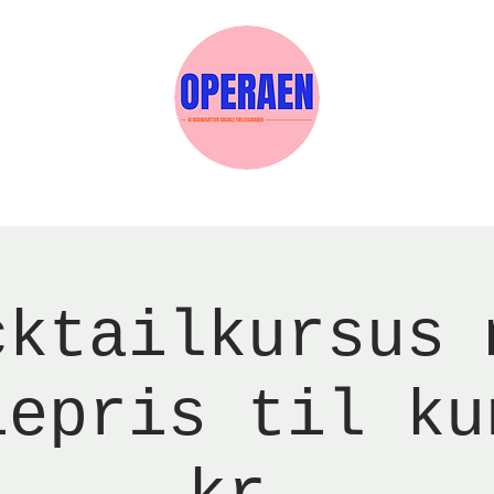
w Page
Reservations
Events
Services
cktailkursus 
iepris til ku