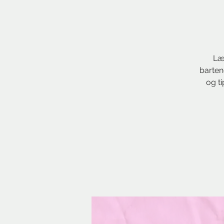
Læ
bartend
og ti