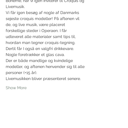
Bohemé, når vi igen inviterer til Croquis og 
Livemusik.
Vi får igen besøg af nogle af Danmarks 
sejeste croquis modeller! På aftenen vil 
de, og live musik, være placeret 
forskellige steder i Operaen. I får 
udleveret alle materialer samt tips til, 
hvordan man tegner croquis-tegning.
Dertil får I også en valgfri drikkevare. 
Nogle foretrækker et glas cava.
Der er både mandlige og kvindelige 
modeller, og aftenen henvender sig til alle 
personer (+15 år).
Livemusikken bliver præsenteret senere.
Show More
Share this event