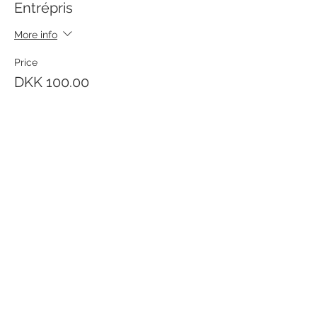
Entrépris
More info
Price
DKK 100.00
+DKK 2.50 ticket service fee
Share this event
Receive newsletter!