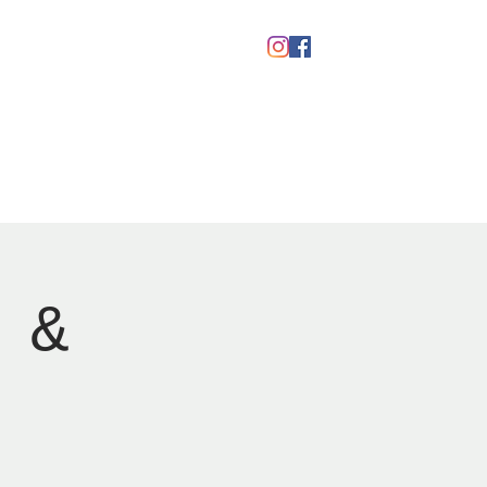
Gavekort
 &