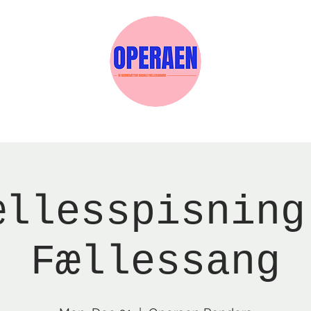
w Page
Reservations
Events
Services
ællesspisning
Fællessang