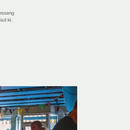
lessang
ut kl.