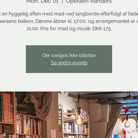
Mon, Dec 01
  |  
Operaen Randers
l en hyggelig aften med mad ved langborde efterfulgt af fæl
eraens balkon. Dørene åbner kl. 17:00, og arrangementet er sl
21:00. Pris for mad og musik: DKK 175.
Der sælges ikke billetter
Se andre events