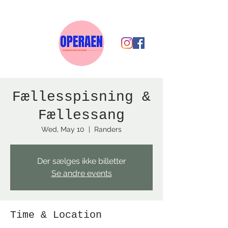
Fællesspisning &
Fællessang
Wed, May 10
  |  
Randers
Der sælges ikke billetter
Se andre events
Time & Location