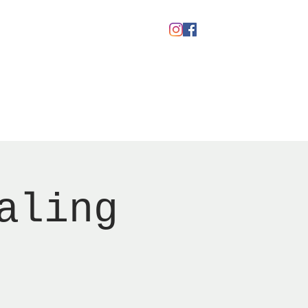
Gavekort
aling