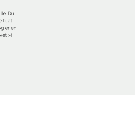
lle. Du
til at
og er en
et :-)