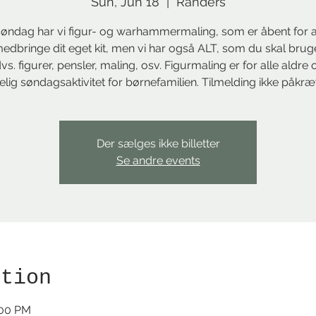
Sun, Jun 18
  |  
Randers
øndag har vi figur- og warhammermaling, som er åbent for a
edbringe dit eget kit, men vi har også ALT, som du skal bruge 
vs. figurer, pensler, maling, osv. Figurmaling er for alle aldre 
lig søndagsaktivitet for børnefamilien. Tilmelding ikke påkræv
Der sælges ikke billetter
Se andre events
ation
:00 PM