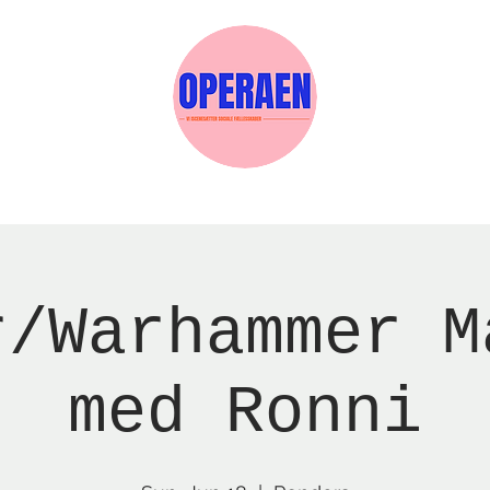
w Page
Reservations
Events
Services
r/Warhammer M
med Ronni