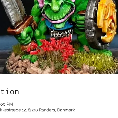
ation
3:00 PM
irkestræde 12, 8900 Randers, Danmark