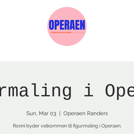
w Page
Reservations
Events
Services
rmaling i Op
Sun, Mar 03
  |  
Operaen Randers
Ronni byder velkommen til figurmaling i Operaen.