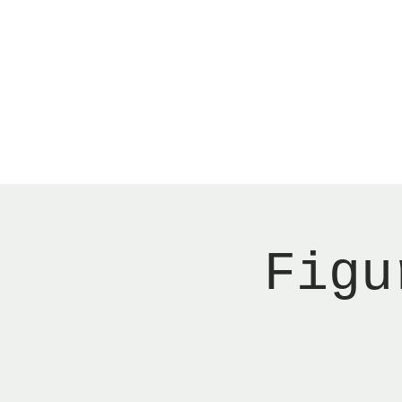
Menu
New Page
Ne
Figu