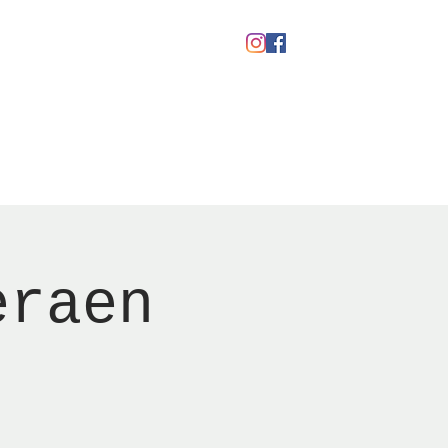
Gavekort
eraen