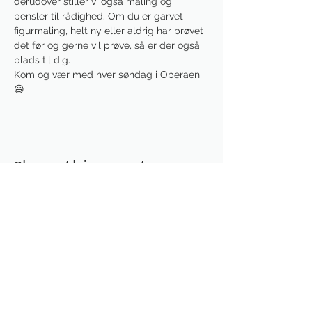
derudover stiller vi også maling og 
pensler til rådighed. Om du er garvet i 
figurmaling, helt ny eller aldrig har prøvet 
det før og gerne vil prøve, så er der også 
plads til dig.
Kom og vær med hver søndag i Operaen 
😃
Share this event
Receive newsletter!