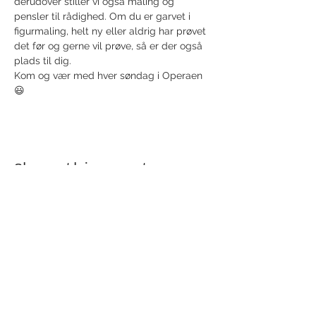
derudover stiller vi også maling og 
pensler til rådighed. Om du er garvet i 
figurmaling, helt ny eller aldrig har prøvet 
det før og gerne vil prøve, så er der også 
plads til dig.
Kom og vær med hver søndag i Operaen 
😃
Share this event
Receive newsletter!