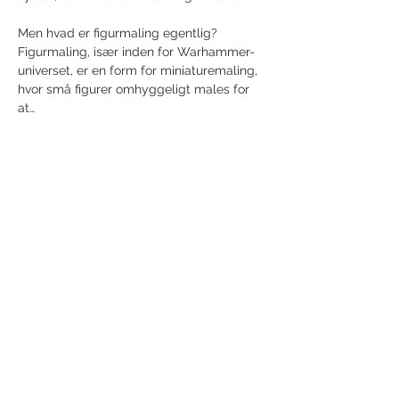
Men hvad er figurmaling egentlig?
Figurmaling, især inden for Warhammer-
universet, er en form for miniaturemaling, 
hvor små figurer omhyggeligt males for 
at…
Show More
Share this event
Receive newsletter!