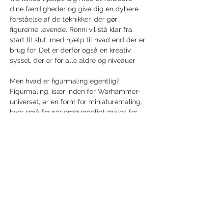
dine færdigheder og give dig en dybere 
forståelse af de teknikker, der gør 
figurerne levende. Ronni vil stå klar fra 
start til slut, med hjælp til hvad end der er 
brug for. Det er derfor også en kreativ 
syssel, der er for alle aldre og niveauer
Men hvad er figurmaling egentlig?
Figurmaling, især inden for Warhammer-
universet, er en form for miniaturemaling, 
hvor små figurer omhyggeligt males for 
at…
Show More
Share this event