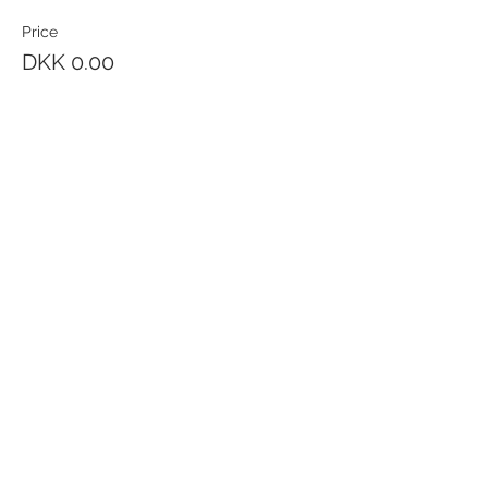
Price
DKK 0.00
Quantity
Total
DKK 0.00
Checkout
Share this event