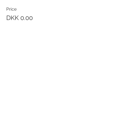
Price
DKK 0.00
Quantity
Total
DKK 0.00
Checkout
Share this event