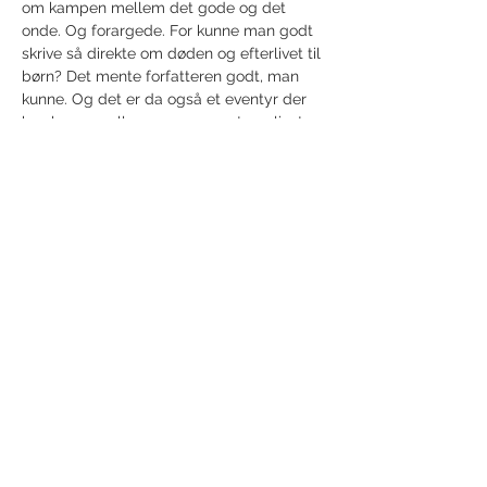
om kampen mellem det gode og det 
onde. Og forargede. For kunne man godt 
skrive så direkte om døden og efterlivet til 
børn? Det mente forfatteren godt, man 
kunne. Og det er da også et eventyr der 
kan lære os allesammen noget om livet 
og døden - børn såvel som voksne.
Share this event
Receive newsletter!